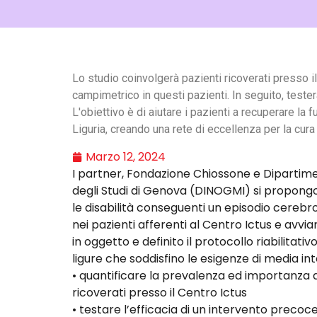
Lo studio coinvolgerà pazienti ricoverati presso il 
campimetrico in questi pazienti. In seguito, testera
L'obiettivo è di aiutare i pazienti a recuperare la fu
Liguria, creando una rete di eccellenza per la cura 
Marzo 12, 2024
I partner, Fondazione Chiossone e Dipartimen
degli Studi di Genova (DINOGMI) si propongon
le disabilità conseguenti un episodio cerebr
nei pazienti afferenti al Centro Ictus e avv
in oggetto e definito il protocollo riabilitati
ligure che soddisfino le esigenze di media inte
• quantificare la prevalenza ed importanza 
ricoverati presso il Centro Ictus
• testare l’efficacia di un intervento precoce 