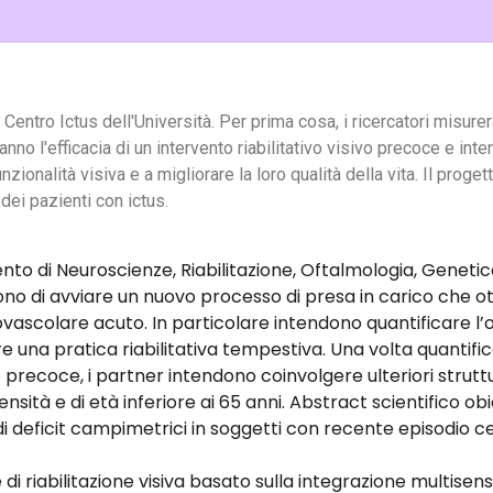
Centro Ictus dell'Università. Per prima cosa, i ricercatori misurer
nno l'efficacia di un intervento riabilitativo visivo precoce e int
nzionalità visiva e a migliorare la loro qualità della vita. Il proget
dei pazienti con ictus.
to di Neuroscienze, Riabilitazione, Oftalmologia, Genetica
o di avviare un nuovo processo di presa in carico che otti
ovascolare acuto. In particolare intendono quantificare l’
iare una pratica riabilitativa tempestiva. Una volta quanti
vo precoce, i partner intendono coinvolgere ulteriori struttu
nsità e di età inferiore ai 65 anni. Abstract scientifico obie
di deficit campimetrici in soggetti con recente episodio 
di riabilitazione visiva basato sulla integrazione multisenso