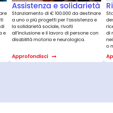
Assistenza e solidarietà
R
are
Stanziamento di € 100.000 da destinare
St
ti
a uno o più progetti per l’assistenza e
des
 di
la solidarietà sociale, rivolti
ric
a e
all’inclusione e il lavoro di persone con
di 
disabilità motoria e neurologica.
nei
o n
Approfondisci
Ap