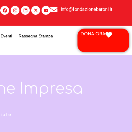
info@fondazionebaroni.it
DONA ORA
Eventi
Rassegna Stampa
ne Impresa
iale