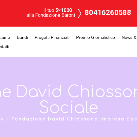
Il tuo
5×1000
80416260588
alla Fondazione Baroni
siamo
Bandi
Progetti Finanziati
Premio Giornalistico
News & 
tatti
e David Chiosso
Sociale
me
»
Fondazione David Chiossone Impresa Soc