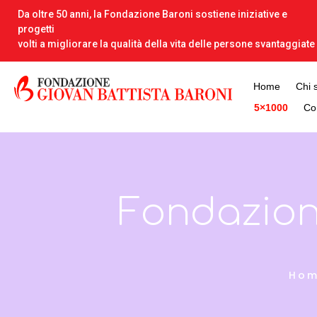
Da oltre 50 anni, la Fondazione Baroni sostiene iniziative e
progetti
volti a migliorare la qualità della vita delle persone svantaggiate
Home
Chi 
5×1000
Con
Fondazion
Ho