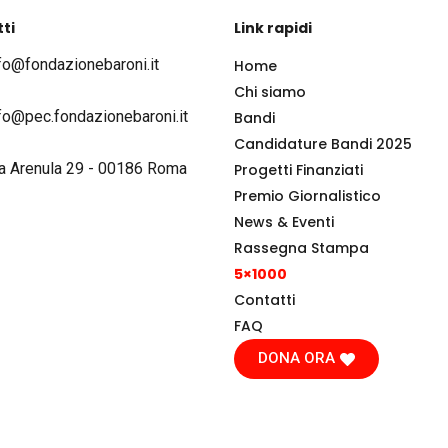
ti
Link rapidi
fo@fondazionebaroni.it
Home
Chi siamo
fo@pec.fondazionebaroni.it
Bandi
Candidature Bandi 2025
a Arenula 29 - 00186 Roma
Progetti Finanziati
Premio Giornalistico
News & Eventi
Rassegna Stampa
5×1000
Contatti
FAQ
DONA ORA