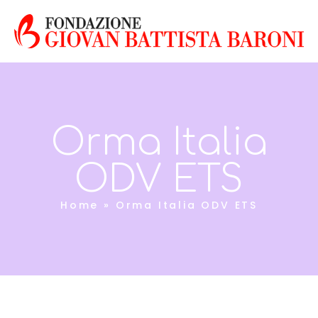
Orma Italia
ODV ETS
Home
»
Orma Italia ODV ETS