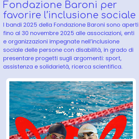
Fondazione Baroni per
favorire l’inclusione sociale
I bandi 2025 della Fondazione Baroni sono aperti
fino al 30 novembre 2025 alle associazioni, enti
e organizzazioni impegnate nell’inclusione
sociale delle persone con disabilità, in grado di
presentare progetti sugli argomenti: sport,
assistenza e solidarietà, ricerca scientifica.