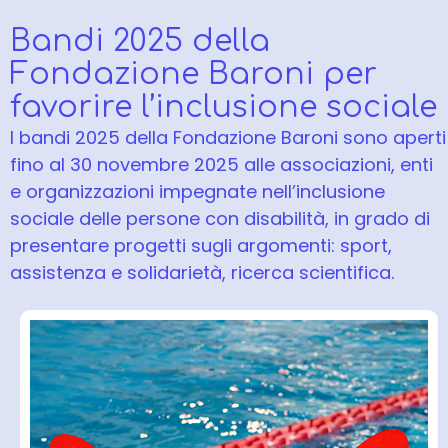
Bandi 2025 della
Fondazione Baroni per
favorire l’inclusione sociale
I bandi 2025 della Fondazione Baroni sono aperti
fino al 30 novembre 2025 alle associazioni, enti
e organizzazioni impegnate nell’inclusione
sociale delle persone con disabilità, in grado di
presentare progetti sugli argomenti: sport,
assistenza e solidarietà, ricerca scientifica.