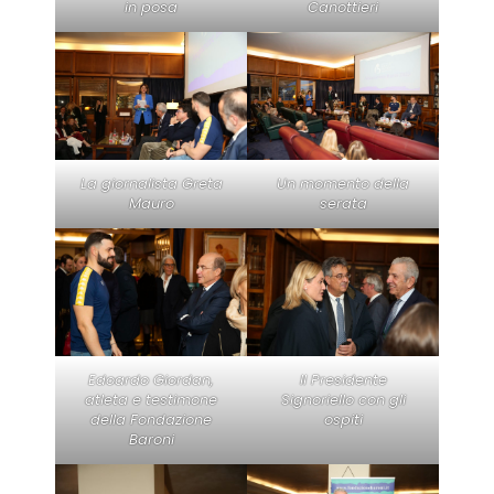
in posa
Canottieri
La giornalista Greta
Un momento della
Mauro
serata
Edoardo Giordan,
Il Presidente
atleta e testimone
Signoriello con gli
della Fondazione
ospiti
Baroni