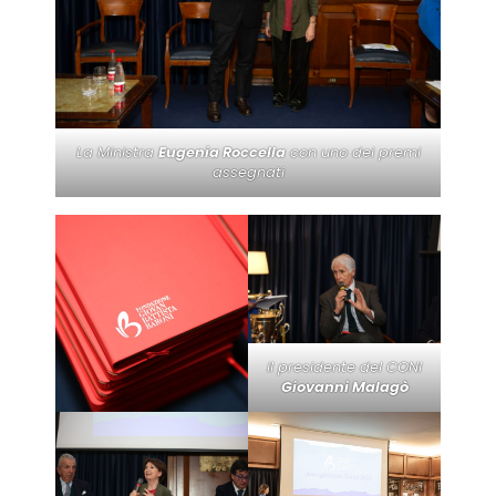
La Ministra
Eugenia Roccella
con uno dei premi
assegnati
il presidente del CONI
Giovanni Malagò