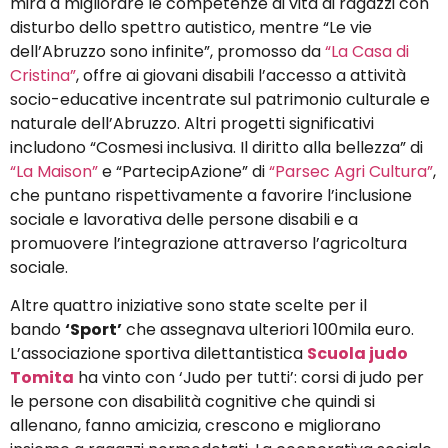
mira a migliorare le competenze di vita di ragazzi con
disturbo dello spettro autistico, mentre “Le vie
dell’Abruzzo sono infinite”, promosso da
“La Casa di
Cristina”
, offre ai giovani disabili l’accesso a attività
socio-educative incentrate sul patrimonio culturale e
naturale dell’Abruzzo. Altri progetti significativi
includono “Cosmesi inclusiva. Il diritto alla bellezza” di
“La Maison”
e “PartecipAzione” di
“Parsec Agri Cultura”
,
che puntano rispettivamente a favorire l’inclusione
sociale e lavorativa delle persone disabili e a
promuovere l’integrazione attraverso l’agricoltura
sociale.
Altre quattro iniziative sono state scelte per il
bando
‘Sport’
che assegnava ulteriori 100mila euro.
L’associazione sportiva dilettantistica
Scuola judo
Tomita
ha vinto con ‘Judo per tutti’: corsi di judo per
le persone con disabilità cognitive che quindi si
allenano, fanno amicizia, crescono e migliorano