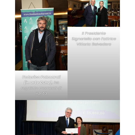
Il Presidente
Signoriello con l’attrice
Vittoria Belvedere
Federico Palmaroli
(in arte Osho)
, ha
regalato momenti di
ilarità