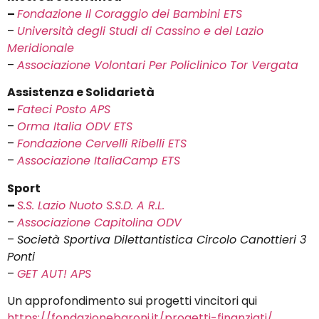
–
Fondazione Il Coraggio dei Bambini ETS
–
Università degli Studi di Cassino e del Lazio
Meridionale
–
Associazione Volontari Per Policlinico Tor Vergata
Assistenza e Solidarietà
–
Fateci Posto APS
–
Orma Italia ODV ETS
–
Fondazione Cervelli Ribelli ETS
–
Associazione ItaliaCamp ETS
Sport
–
S.S. Lazio Nuoto S.S.D. A R.L.
–
Associazione Capitolina ODV
–
Società Sportiva Dilettantistica Circolo Canottieri 3
Ponti
–
GET AUT! APS
Un approfondimento sui progetti vincitori qui
https://fondazionebaroni.it/progetti-finanziati/