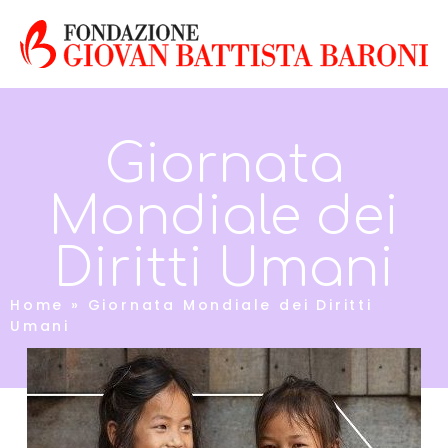
Giornata
Mondiale dei
Diritti Umani
Home
»
Giornata Mondiale dei Diritti
Umani