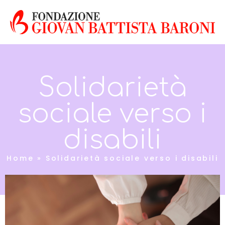
Solidarietà
sociale verso i
disabili
Home
»
Solidarietà sociale verso i disabili