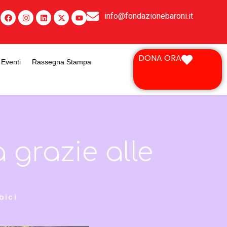
info@fondazionebaroni.it
DONA ORA
Eventi
Rassegna Stampa
 grazie alle
bici