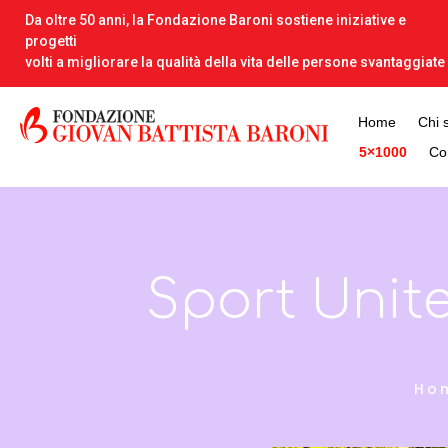
Da oltre 50 anni, la Fondazione Baroni sostiene iniziative e
progetti
volti a migliorare la qualità della vita delle persone svantaggiate
Home
Chi 
5×1000
Con
Sport Unite
Ho