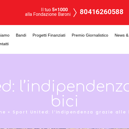
Il tuo
5×1000
80416260588
alla Fondazione Baroni
siamo
Bandi
Progetti Finanziati
Premio Giornalistico
News & 
tatti
d: l’indipendenza
bici
me
»
Sport United: l’indipendenza grazie alle 