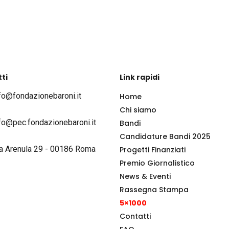
ti
Link rapidi
fo@fondazionebaroni.it
Home
Chi siamo
fo@pec.fondazionebaroni.it
Bandi
Candidature Bandi 2025
a Arenula 29 - 00186 Roma
Progetti Finanziati
Premio Giornalistico
News & Eventi
Rassegna Stampa
5×1000
Contatti