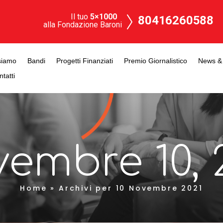
Il tuo
5×1000
80416260588
alla Fondazione Baroni
siamo
Bandi
Progetti Finanziati
Premio Giornalistico
News & 
tatti
embre 10, 
Home
»
Archivi per 10 Novembre 2021