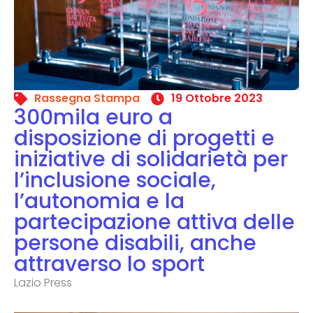
Rassegna Stampa
19 Ottobre 2023
300mila euro a
disposizione di progetti e
iniziative di solidarietà per
l’inclusione sociale,
l’autonomia e la
partecipazione attiva delle
persone disabili, anche
attraverso lo sport
Lazio Press