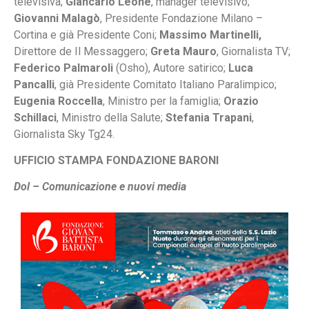
televisiva;
Giancarlo Leone
, manager televisivo;
Giovanni Malagò
, Presidente Fondazione Milano –
Cortina e già Presidente Coni;
Massimo Martinelli,
Direttore de Il Messaggero;
Greta Mauro
, Giornalista TV;
Federico Palmaroli
(Osho), Autore satirico;
Luca
Pancalli
, già Presidente Comitato Italiano Paralimpico;
Eugenia Roccella
, Ministro per la famiglia;
Orazio
Schillaci
, Ministro della Salute;
Stefania Trapani
,
Giornalista Sky Tg24.
UFFICIO STAMPA FONDAZIONE BARONI
Dol – Comunicazione e nuovi media